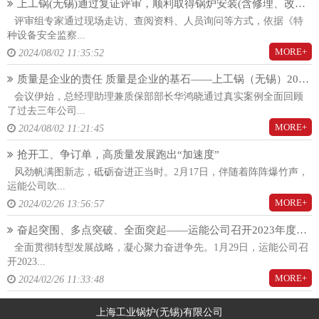
上工锅(无锡)通过复证评审，顺利取得锅炉安装(含修理、改造)(A)许可证！
评审组专家通过现场走访、查阅资料、人员询问等方式，依据《特
种设备安全监察...
MORE+
2024/08/02 11:35:52
质量是企业的责任 质量是企业的基石——上工锅（无锡）2024年度质量大会隆重召开
会议伊始，总经理助理兼质保部部长华鸿晓通过真实案例全面回顾
了过去三年公司...
MORE+
2024/08/02 11:21:45
抢开工、争订单，高质量发展跑出“加速度”
风劲帆满图新志，砥砺奋进正当时。2月17日，伴随着阵阵爆竹声，
运能公司吹...
MORE+
2024/02/26 13:56:57
奋起突围、多点突破、全面突起——运能公司召开2023年度总结暨2024年度工作动员大会
全面贯彻转型发展战略，凝心聚力奋进争先。1月29日，运能公司召
开2023...
MORE+
2024/02/26 11:33:48
上海工业锅炉(无锡)有限公司