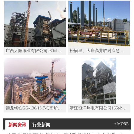
广西太阳纸业有限公司280t/h高温高压锅炉
松榆里、大唐高井临时应急热源项目移动热源机组SZS29-2.5/110/50-Q水管D型燃气锅炉
德龙钢铁GG-130/13.7-Q高炉煤气锅炉
浙江恒洋热电有限公司165t/h高温高压锅炉及其配套系统改造项目
+ MORE
新闻资讯
行业新闻