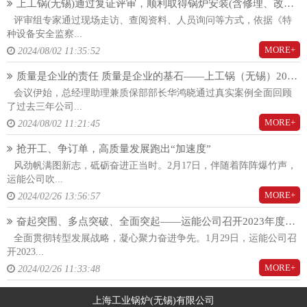
上工锅(无锡)通过复证评审，顺利取得锅炉安装(含修理、改造)(A)许可证！
评审组专家通过现场走访、查阅资料、人员询问等方式，依据《特
种设备安全监察...
MORE+
2024/08/02 11:35:52
质量是企业的责任 质量是企业的基石——上工锅（无锡）2024年度质量大会隆重召开
会议伊始，总经理助理兼质保部部长华鸿晓通过真实案例全面回顾
了过去三年公司...
MORE+
2024/08/02 11:21:45
抢开工、争订单，高质量发展跑出“加速度”
风劲帆满图新志，砥砺奋进正当时。2月17日，伴随着阵阵爆竹声，
运能公司吹...
MORE+
2024/02/26 13:56:57
奋起突围、多点突破、全面突起——运能公司召开2023年度总结暨2024年度工作动员大会
全面贯彻转型发展战略，凝心聚力奋进争先。1月29日，运能公司召
开2023...
MORE+
2024/02/26 11:33:48
上海工业锅炉(无锡)有限公司