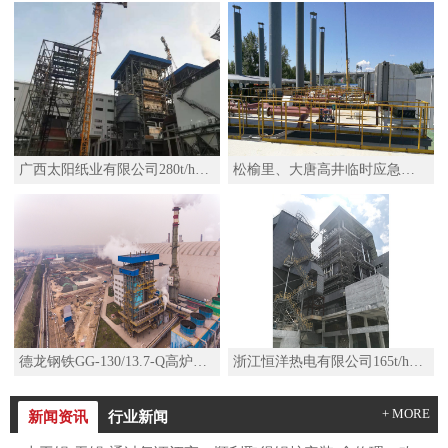
广西太阳纸业有限公司280t/h高温高压锅炉
松榆里、大唐高井临时应急热源项目移动热源机组SZS29-2.5/110/50-Q水管D型燃气锅炉
德龙钢铁GG-130/13.7-Q高炉煤气锅炉
浙江恒洋热电有限公司165t/h高温高压锅炉及其配套系统改造项目
+ MORE
新闻资讯
行业新闻