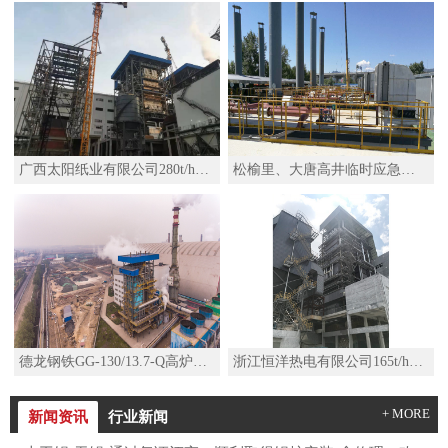
广西太阳纸业有限公司280t/h高温高压锅炉
松榆里、大唐高井临时应急热源项目移动热源机组SZS29-2.5/110/50-Q水管D型燃气锅炉
德龙钢铁GG-130/13.7-Q高炉煤气锅炉
浙江恒洋热电有限公司165t/h高温高压锅炉及其配套系统改造项目
+ MORE
新闻资讯
行业新闻