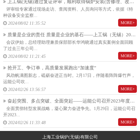
上工锅(无锡)通过复证评审，顺利取得锅炉安装(含修理、改造)(A)许可证！
评审组专家通过现场走访、查阅资料、人员询问等方式，依据《特
种设备安全监察...
MORE+
2024/08/02 11:35:52
质量是企业的责任 质量是企业的基石——上工锅（无锡）2024年度质量大会隆重召开
会议伊始，总经理助理兼质保部部长华鸿晓通过真实案例全面回顾
了过去三年公司...
MORE+
2024/08/02 11:21:45
抢开工、争订单，高质量发展跑出“加速度”
风劲帆满图新志，砥砺奋进正当时。2月17日，伴随着阵阵爆竹声，
运能公司吹...
MORE+
2024/02/26 13:56:57
奋起突围、多点突破、全面突起——运能公司召开2023年度总结暨2024年度工作动员大会
全面贯彻转型发展战略，凝心聚力奋进争先。1月29日，运能公司召
开2023...
MORE+
2024/02/26 11:33:48
上海工业锅炉(无锡)有限公司