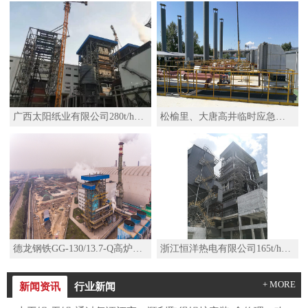
广西太阳纸业有限公司280t/h高温高压锅炉
松榆里、大唐高井临时应急热源项目移动热源机组SZS29-2.5/110/50-Q水管D型燃气锅炉
德龙钢铁GG-130/13.7-Q高炉煤气锅炉
浙江恒洋热电有限公司165t/h高温高压锅炉及其配套系统改造项目
+ MORE
新闻资讯
行业新闻