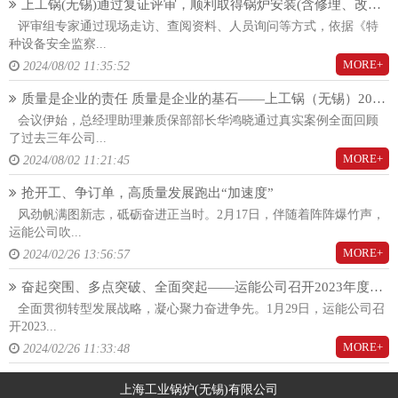
上工锅(无锡)通过复证评审，顺利取得锅炉安装(含修理、改造)(A)许可证！
评审组专家通过现场走访、查阅资料、人员询问等方式，依据《特
种设备安全监察...
MORE+
2024/08/02 11:35:52
质量是企业的责任 质量是企业的基石——上工锅（无锡）2024年度质量大会隆重召开
会议伊始，总经理助理兼质保部部长华鸿晓通过真实案例全面回顾
了过去三年公司...
MORE+
2024/08/02 11:21:45
抢开工、争订单，高质量发展跑出“加速度”
风劲帆满图新志，砥砺奋进正当时。2月17日，伴随着阵阵爆竹声，
运能公司吹...
MORE+
2024/02/26 13:56:57
奋起突围、多点突破、全面突起——运能公司召开2023年度总结暨2024年度工作动员大会
全面贯彻转型发展战略，凝心聚力奋进争先。1月29日，运能公司召
开2023...
MORE+
2024/02/26 11:33:48
上海工业锅炉(无锡)有限公司