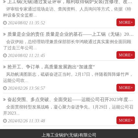
上工锅(无锡)通过复证评审，顺利取得锅炉安装(含修理、改造)(A)许可证！
评审组专家通过现场走访、查阅资料、人员询问等方式，依据《特
种设备安全监察...
MORE+
2024/08/02 11:35:52
质量是企业的责任 质量是企业的基石——上工锅（无锡）2024年度质量大会隆重召开
会议伊始，总经理助理兼质保部部长华鸿晓通过真实案例全面回顾
了过去三年公司...
MORE+
2024/08/02 11:21:45
抢开工、争订单，高质量发展跑出“加速度”
风劲帆满图新志，砥砺奋进正当时。2月17日，伴随着阵阵爆竹声，
运能公司吹...
MORE+
2024/02/26 13:56:57
奋起突围、多点突破、全面突起——运能公司召开2023年度总结暨2024年度工作动员大会
全面贯彻转型发展战略，凝心聚力奋进争先。1月29日，运能公司召
开2023...
MORE+
2024/02/26 11:33:48
上海工业锅炉(无锡)有限公司