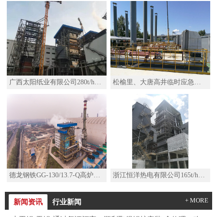
广西太阳纸业有限公司280t/h高温高压锅炉
松榆里、大唐高井临时应急热源项目移动热源机组SZS29-2.5/110/50-Q水管D型燃气锅炉
德龙钢铁GG-130/13.7-Q高炉煤气锅炉
浙江恒洋热电有限公司165t/h高温高压锅炉及其配套系统改造项目
+ MORE
新闻资讯
行业新闻