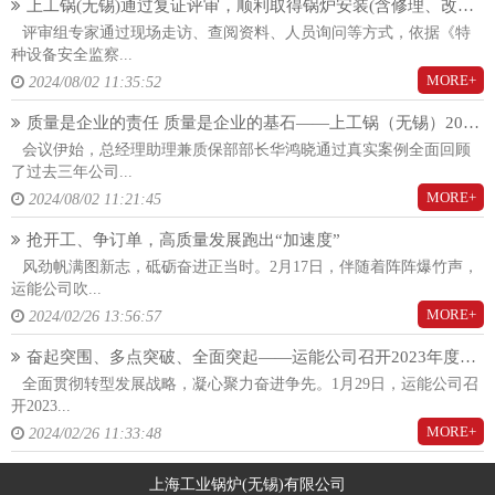
上工锅(无锡)通过复证评审，顺利取得锅炉安装(含修理、改造)(A)许可证！
评审组专家通过现场走访、查阅资料、人员询问等方式，依据《特
种设备安全监察...
MORE+
2024/08/02 11:35:52
质量是企业的责任 质量是企业的基石——上工锅（无锡）2024年度质量大会隆重召开
会议伊始，总经理助理兼质保部部长华鸿晓通过真实案例全面回顾
了过去三年公司...
MORE+
2024/08/02 11:21:45
抢开工、争订单，高质量发展跑出“加速度”
风劲帆满图新志，砥砺奋进正当时。2月17日，伴随着阵阵爆竹声，
运能公司吹...
MORE+
2024/02/26 13:56:57
奋起突围、多点突破、全面突起——运能公司召开2023年度总结暨2024年度工作动员大会
全面贯彻转型发展战略，凝心聚力奋进争先。1月29日，运能公司召
开2023...
MORE+
2024/02/26 11:33:48
上海工业锅炉(无锡)有限公司