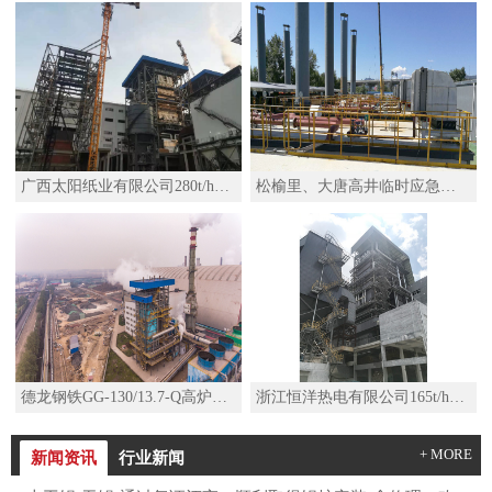
广西太阳纸业有限公司280t/h高温高压锅炉
松榆里、大唐高井临时应急热源项目移动热源机组SZS29-2.5/110/50-Q水管D型燃气锅炉
德龙钢铁GG-130/13.7-Q高炉煤气锅炉
浙江恒洋热电有限公司165t/h高温高压锅炉及其配套系统改造项目
+ MORE
新闻资讯
行业新闻