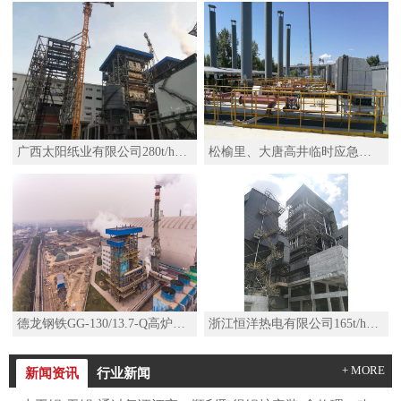
广西太阳纸业有限公司280t/h高温高压锅炉
松榆里、大唐高井临时应急热源项目移动热源机组SZS29-2.5/110/50-Q水管D型燃气锅炉
德龙钢铁GG-130/13.7-Q高炉煤气锅炉
浙江恒洋热电有限公司165t/h高温高压锅炉及其配套系统改造项目
+ MORE
新闻资讯
行业新闻