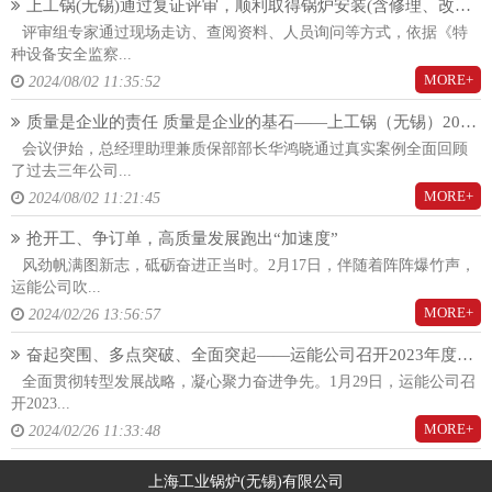
上工锅(无锡)通过复证评审，顺利取得锅炉安装(含修理、改造)(A)许可证！
评审组专家通过现场走访、查阅资料、人员询问等方式，依据《特
种设备安全监察...
MORE+
2024/08/02 11:35:52
质量是企业的责任 质量是企业的基石——上工锅（无锡）2024年度质量大会隆重召开
会议伊始，总经理助理兼质保部部长华鸿晓通过真实案例全面回顾
了过去三年公司...
MORE+
2024/08/02 11:21:45
抢开工、争订单，高质量发展跑出“加速度”
风劲帆满图新志，砥砺奋进正当时。2月17日，伴随着阵阵爆竹声，
运能公司吹...
MORE+
2024/02/26 13:56:57
奋起突围、多点突破、全面突起——运能公司召开2023年度总结暨2024年度工作动员大会
全面贯彻转型发展战略，凝心聚力奋进争先。1月29日，运能公司召
开2023...
MORE+
2024/02/26 11:33:48
上海工业锅炉(无锡)有限公司