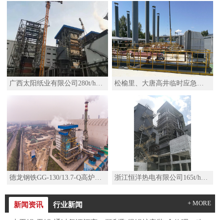
广西太阳纸业有限公司280t/h高温高压锅炉
松榆里、大唐高井临时应急热源项目移动热源机组SZS29-2.5/110/50-Q水管D型燃气锅炉
德龙钢铁GG-130/13.7-Q高炉煤气锅炉
浙江恒洋热电有限公司165t/h高温高压锅炉及其配套系统改造项目
+ MORE
新闻资讯
行业新闻