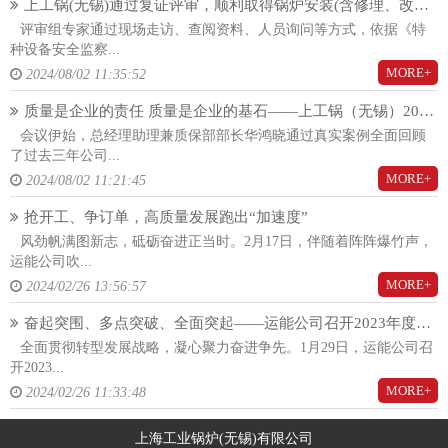
上工锅(无锡)通过复证评审，顺利取得锅炉安装(含修理、改造)(A)许可证！
评审组专家通过现场走访、查阅资料、人员询问等方式，依据《特
种设备安全监察...
MORE+
2024/08/02 11:35:52
质量是企业的责任 质量是企业的基石——上工锅（无锡）2024年度质量大会隆重召开
会议伊始，总经理助理兼质保部部长华鸿晓通过真实案例全面回顾
了过去三年公司...
MORE+
2024/08/02 11:21:45
抢开工、争订单，高质量发展跑出“加速度”
风劲帆满图新志，砥砺奋进正当时。2月17日，伴随着阵阵爆竹声，
运能公司吹...
MORE+
2024/02/26 13:56:57
奋起突围、多点突破、全面突起——运能公司召开2023年度总结暨2024年度工作动员大会
全面贯彻转型发展战略，凝心聚力奋进争先。1月29日，运能公司召
开2023...
MORE+
2024/02/26 11:33:48
上海工业锅炉(无锡)有限公司