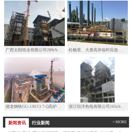
广西太阳纸业有限公司280t/h高温高压锅炉
松榆里、大唐高井临时应急热源项目移动热源机组SZS29-2.5/110/50-Q水管D型燃气锅炉
德龙钢铁GG-130/13.7-Q高炉煤气锅炉
浙江恒洋热电有限公司165t/h高温高压锅炉及其配套系统改造项目
+ MORE
新闻资讯
行业新闻