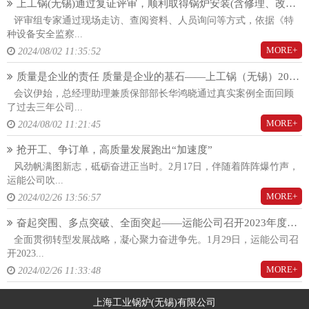
上工锅(无锡)通过复证评审，顺利取得锅炉安装(含修理、改造)(A)许可证！
评审组专家通过现场走访、查阅资料、人员询问等方式，依据《特
种设备安全监察...
MORE+
2024/08/02 11:35:52
质量是企业的责任 质量是企业的基石——上工锅（无锡）2024年度质量大会隆重召开
会议伊始，总经理助理兼质保部部长华鸿晓通过真实案例全面回顾
了过去三年公司...
MORE+
2024/08/02 11:21:45
抢开工、争订单，高质量发展跑出“加速度”
风劲帆满图新志，砥砺奋进正当时。2月17日，伴随着阵阵爆竹声，
运能公司吹...
MORE+
2024/02/26 13:56:57
奋起突围、多点突破、全面突起——运能公司召开2023年度总结暨2024年度工作动员大会
全面贯彻转型发展战略，凝心聚力奋进争先。1月29日，运能公司召
开2023...
MORE+
2024/02/26 11:33:48
上海工业锅炉(无锡)有限公司