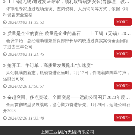
上工锅(无锡)通过复证评审，顺利取得锅炉安装(含修理、改造)(A)许可证！
评审组专家通过现场走访、查阅资料、人员询问等方式，依据《特
种设备安全监察...
MORE+
2024/08/02 11:35:52
质量是企业的责任 质量是企业的基石——上工锅（无锡）2024年度质量大会隆重召开
会议伊始，总经理助理兼质保部部长华鸿晓通过真实案例全面回顾
了过去三年公司...
MORE+
2024/08/02 11:21:45
抢开工、争订单，高质量发展跑出“加速度”
风劲帆满图新志，砥砺奋进正当时。2月17日，伴随着阵阵爆竹声，
运能公司吹...
MORE+
2024/02/26 13:56:57
奋起突围、多点突破、全面突起——运能公司召开2023年度总结暨2024年度工作动员大会
全面贯彻转型发展战略，凝心聚力奋进争先。1月29日，运能公司召
开2023...
MORE+
2024/02/26 11:33:48
上海工业锅炉(无锡)有限公司