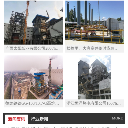
广西太阳纸业有限公司280t/h高温高压锅炉
松榆里、大唐高井临时应急热源项目移动热源机组SZS29-2.5/110/50-Q水管D型燃气锅炉
德龙钢铁GG-130/13.7-Q高炉煤气锅炉
浙江恒洋热电有限公司165t/h高温高压锅炉及其配套系统改造项目
+ MORE
新闻资讯
行业新闻